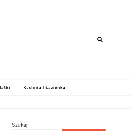
 – Dom Projektowany
datki
Kuchnia I Łazienka
Szukaj