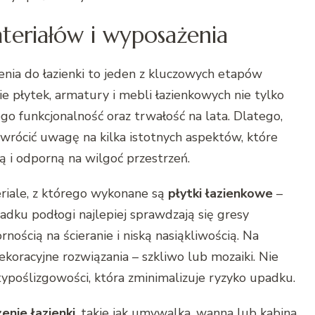
eriałów i wyposażenia
ia do łazienki to jeden z kluczowych etapów
płytek, armatury i mebli łazienkowych nie tylko
go funkcjonalność oraz trwałość na lata. Dlatego,
zwrócić uwagę na kilka istotnych aspektów, które
 i odporną na wilgoć przestrzeń.
eriale, z którego wykonane są
płytki łazienkowe
–
padku podłogi najlepiej sprawdzają się gresy
ością na ścieranie i niską nasiąkliwością. Na
ekoracyjne rozwiązania – szkliwo lub mozaiki. Nie
typoślizgowości, która zminimalizuje ryzyko upadku.
nie łazienki
, takie jak umywalka, wanna lub kabina