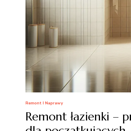
Remont I Naprawy
Remont łazienki – 
dla początkujących