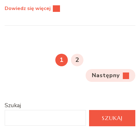
Dowiedz się więcej
Stronicowanie
wpisów
STRONA
STRONA
1
2
Następny
Szukaj
SZUKAJ