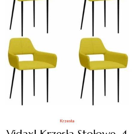
Krzesła
Vidaxl Krzesła Stołowe, 4