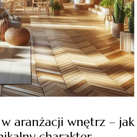
w aranżacji wnętrz – jak
ikalny charakter