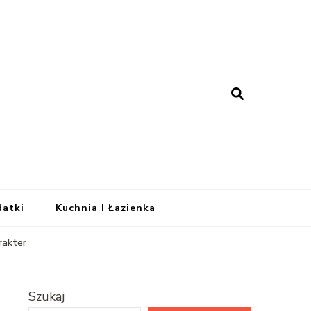
 – Dom Projektowany
datki
Kuchnia I Łazienka
rakter
Szukaj