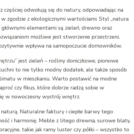
z częściej odwołują się do natury, odpowiadając na
a w zgodzie z ekologicznymi wartościami. Styl „natura
o głównymi elementami są zieleń, drewno oraz
rozwiązaniom możliwe jest stworzenie przestrzeni,
ż pozytywnie wpływa na samopoczucie domowników.
rzu” jest zieleń – rośliny doniczkowe, pionowe
uchni to nie tylko modny dodatek, ale także sposób
klimatu w mieszkaniu. Warto postawić na modne
paproć czy fikus, które dobrze radzą sobie w
ię w nowoczesny wystrój wnętrz.
 naturą. Naturalne faktury i ciepłe barwy tego
ść i harmonię. Meble z litego drewna, surowe blaty,
cyjne, takie jak ramy luster czy półki – wszystko to