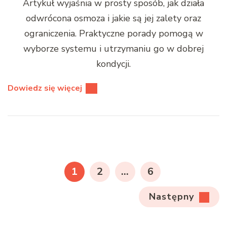
Artykuł wyjaśnia w prosty sposób, jak działa
odwrócona osmoza i jakie są jej zalety oraz
ograniczenia. Praktyczne porady pomogą w
wyborze systemu i utrzymaniu go w dobrej
kondycji.
Dowiedz się więcej
Stronicowanie
wpisów
STRONA
STRONA
STRONA
1
2
…
6
Następny