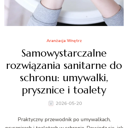
Aranżacja Wnętrz
Samowystarczalne
rozwiązania sanitarne do
schronu: umywalki,
prysznice i toalety
2026-05-20
Praktyczny przewodnik po umywalkach,
prysznicach i toaletach w schronie. Dowiedz się, jak