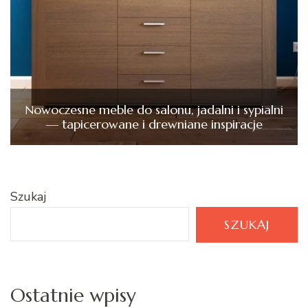
Nowoczesne meble do salonu, jadalni i sypialni
— tapicerowane i drewniane inspiracje
Szukaj
SZUKAJ
Ostatnie wpisy